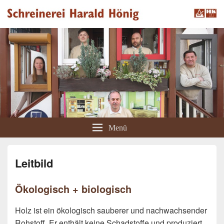
Schreinerei Hönig
Sie haben schräge Wände? Wir haben schräge Ideen!
Menü
Leitbild
Ökologisch + biologisch
Holz ist ein ökologisch sauberer und nachwachsender
Rohstoff. Er enthält keine Schadstoffe und produziert